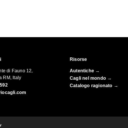
i
Risorse
nte di Fauno 12,
Autentiche
→
 RM, Italy
Cagli nel mondo
→
1592
Catalogo ragionato →
iocagli.com
cy