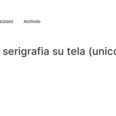
izioni
Archivio
e serigrafia su tela (unic