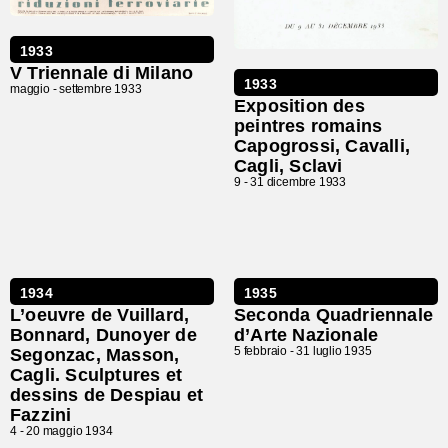
1933
V Triennale di Milano
1933
maggio -
settembre 1933
Exposition des
peintres romains
Capogrossi, Cavalli,
Cagli, Sclavi
9 -
31 dicembre 1933
1934
1935
L’oeuvre de Vuillard,
Seconda Quadriennale
Bonnard, Dunoyer de
d’Arte Nazionale
5 febbraio -
31 luglio 1935
Segonzac, Masson,
Cagli. Sculptures et
dessins de Despiau et
Fazzini
4 -
20 maggio 1934