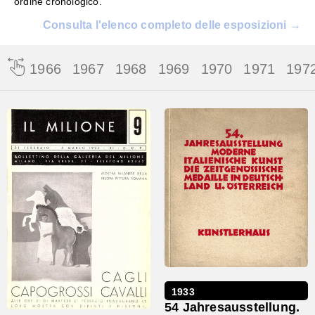
ordine cronologico.
Consulta l'elenco completo delle esposizioni →
965
1966
1967
1968
1969
1970
1971
197
1933
54 Jahresausstellung.