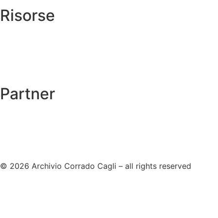
Risorse
→
Autentiche
→
Cagli nel mondo
Catalogo ragionato →
Partner
© 2026 Archivio Corrado Cagli – all rights reserved
cookie policy
privacy policy