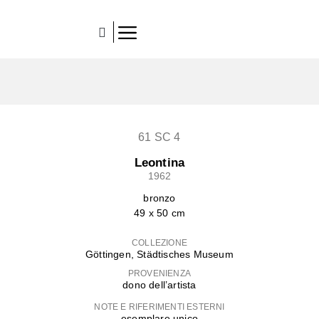
61 SC 4
Leontina
1962
bronzo
49 x 50 cm
COLLEZIONE
Göttingen, Städtisches Museum
PROVENIENZA
dono dell’artista
NOTE E RIFERIMENTI ESTERNI
esemplare unico