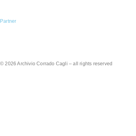
Catalogo ragionato →
Partner
© 2026 Archivio Corrado Cagli – all rights reserved
cookie policy
privacy policy