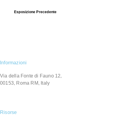
Esposizione Precedente
Informazioni
Via della Fonte di Fauno 12,
00153, Roma RM, Italy
+39 06 5741592
info@archiviocagli.com
Risorse
Autentiche
→
Cagli nel mondo
→