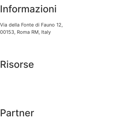
Informazioni
Via della Fonte di Fauno 12,
00153, Roma RM, Italy
+39 06 5741592
info@archiviocagli.com
Risorse
→
Autentiche
→
Cagli nel mondo
Catalogo ragionato →
Partner