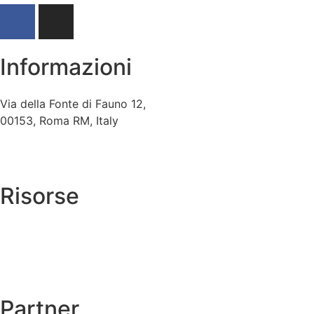
Informazioni
Via della Fonte di Fauno 12,
00153, Roma RM, Italy
+39 06 5741592
info@archiviocagli.com
Risorse
→
Autentiche
→
Cagli nel mondo
Catalogo ragionato →
Partner