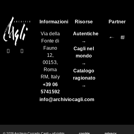
Informazioni
Risorse
Partner
Via della
Autentiche
Fonte di
→
Fauno
Cagli nel
12,
mondo
00153,
→
Roma
Catalogo
RM, Italy
ragionato
+39 06
→
5741592
info@archiviocagli.com
© 2026 Archivio Corrado Cagli – all rights
cookie
privacy