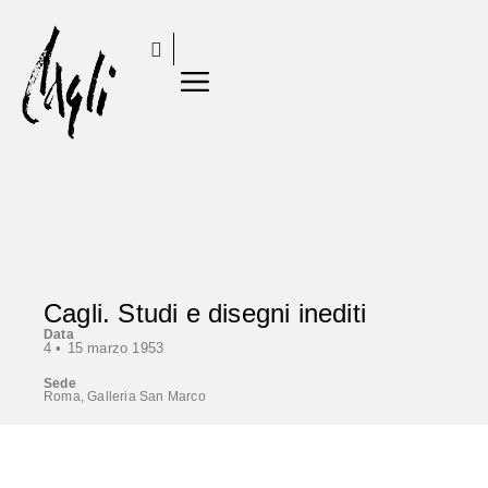
Cagli. Studi e disegni inediti
Data
4 •
15 marzo 1953
Sede
Roma, Galleria San Marco