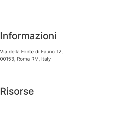
Informazioni
Via della Fonte di Fauno 12,
00153, Roma RM, Italy
+39 06 5741592
info@archiviocagli.com
Risorse
→
Autentiche
→
Cagli nel mondo
Catalogo ragionato →