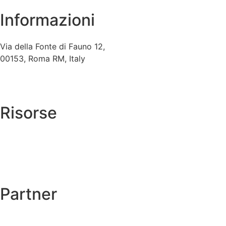
Informazioni
Via della Fonte di Fauno 12,
00153, Roma RM, Italy
+39 06 5741592
info@archiviocagli.com
Risorse
→
Autentiche
→
Cagli nel mondo
Catalogo ragionato →
Partner