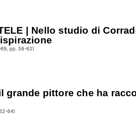
E | Nello studio di Corrado
’ispirazione
1969, pp. 58-62)
il grande pittore che ha racc
 62-64)