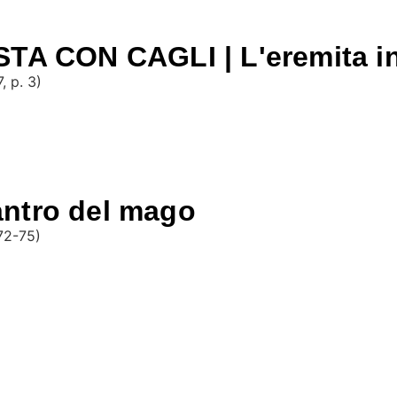
 CON CAGLI | L'eremita i
, p. 3)
'antro del mago
 72-75)